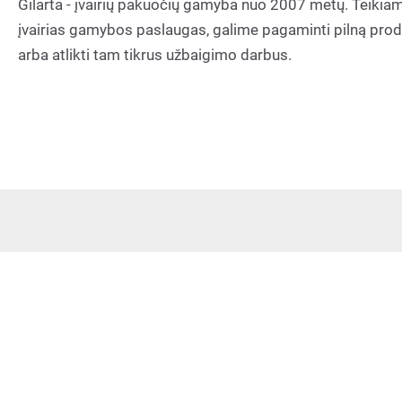
Gilarta - įvairių pakuočių gamyba nuo 2007 metų. Teikia
įvairias gamybos paslaugas, galime pagaminti pilną pro
arba atlikti tam tikrus užbaigimo darbus.