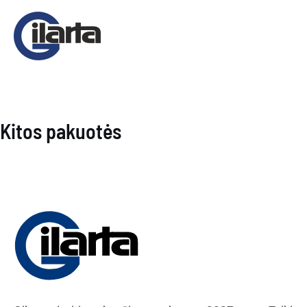
Pereiti
prie
turinio
Kitos pakuotės